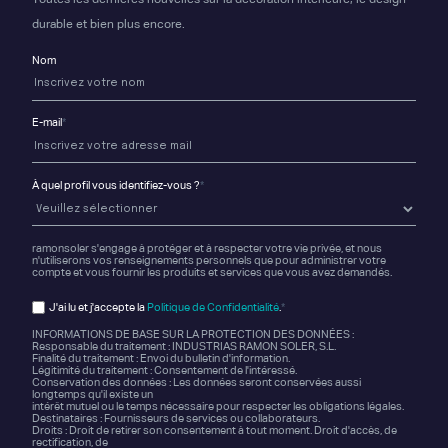
durable et bien plus encore.
Nom
E-mail
*
À quel profil vous identifiez-vous ?
*
ramonsoler s'engage à protéger et à respecter votre vie privée, et nous
n'utiliserons vos renseignements personnels que pour administrer votre
compte et vous fournir les produits et services que vous avez demandés.
J'ai lu et j'accepte la
Politique de Confidentialité
.
*
INFORMATIONS DE BASE SUR LA PROTECTION DES DONNÉES :
Responsable du traitement : INDUSTRIAS RAMON SOLER, S.L.
Finalité du traitement : Envoi du bulletin d'information.
Légitimité du traitement : Consentement de l'intéressé.
Conservation des données : Les données seront conservées aussi
longtemps qu'il existe un
intérêt mutuel ou le temps nécessaire pour respecter les obligations légales.
Destinataires : Fournisseurs de services ou collaborateurs.
Droits : Droit de retirer son consentement à tout moment. Droit d'accès, de
rectification, de