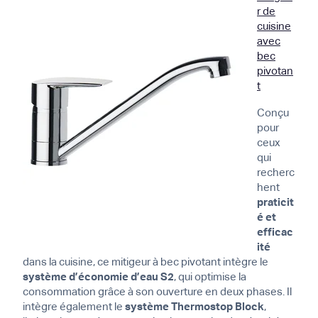
r de
cuisine
avec
bec
pivotan
t
Conçu
pour
ceux
qui
recherc
hent
praticit
é et
efficac
ité
dans la cuisine, ce mitigeur à bec pivotant intègre le
système d’économie d’eau S2
, qui optimise la
consommation grâce à son ouverture en deux phases. Il
intègre également le
système Thermostop Block
,