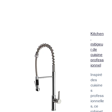
Kitchen
,
mitigeu
r de
cuisine
profess
ionnel
Inspiré
des
cuisine
s
profess
ionnelle
s, ce
robinet