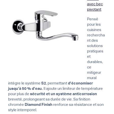
avec bec
pivotant
Pensé
pour les
cuisines
rechercha
nt des
solutions
pratiques
et
durables,
ce
mitigeur
mural
intègre le système
S2
, permettant
d’économiser
jusqu’à 50 % d’eau.
Il ajoute un limiteur de température
pour plus de
sécurité et un système anticorrosion
breveté, prolongeant sa durée de vie. Sa finition
chromée
Diamond Finish
renforce sa résistance et son
style intemporel.