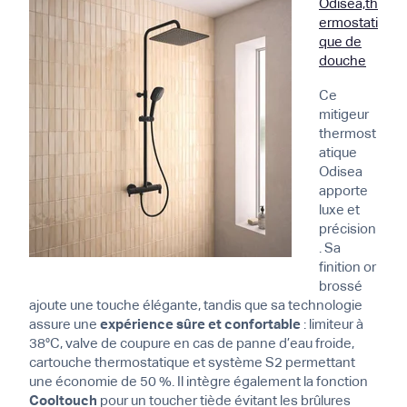
Odisea,th
ermostati
que de
douche
Ce
mitigeur
thermost
atique
Odisea
apporte
luxe et
précision
. Sa
finition or
brossé
ajoute une touche élégante, tandis que sa technologie
assure une
expérience sûre et confortable
: limiteur à
38°C, valve de coupure en cas de panne d’eau froide,
cartouche thermostatique et système S2 permettant
une économie de 50 %. Il intègre également la fonction
Cooltouch
pour un toucher tiède évitant les brûlures