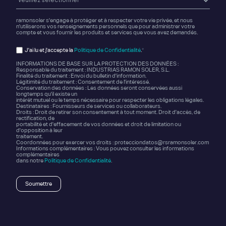
ramonsoler s'engage à protéger et à respecter votre vie privée, et nous
n'utiliserons vos renseignements personnels que pour administrer votre
compte et vous fournir les produits et services que vous avez demandés.
J'ai lu et j'accepte la
Politique de Confidentialité
.
*
INFORMATIONS DE BASE SUR LA PROTECTION DES DONNÉES :
Responsable du traitement : INDUSTRIAS RAMON SOLER, S.L.
Finalité du traitement : Envoi du bulletin d'information.
Légitimité du traitement : Consentement de l'intéressé.
Conservation des données : Les données seront conservées aussi
longtemps qu'il existe un
intérêt mutuel ou le temps nécessaire pour respecter les obligations légales.
Destinataires : Fournisseurs de services ou collaborateurs.
Droits : Droit de retirer son consentement à tout moment. Droit d'accès, de
rectification, de
portabilité et d'effacement de vos données et droit de limitation ou
d'opposition à leur
traitement.
Coordonnées pour exercer vos droits : protecciondatos@rsramonsoler.com
Informations complémentaires : Vous pouvez consulter les informations
complémentaires
dans notre
Politique de Confidentialité
.