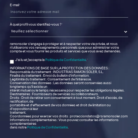
E-mail
*
À quel profil vous identifiez-vous ?
*
ramonsoler s'engage à protéger et à respecter votre vie privée, et nous
n'utiliserons vos renseignements personnels que pour administrer votre
compte et vous fournir les produits et services que vous avez demandés.
J'ai lu et j'accepte la
Politique de Confidentialité
.
*
INFORMATIONS DE BASE SUR LA PROTECTION DES DONNÉES :
Responsable du traitement : INDUSTRIAS RAMON SOLER, S.L.
Finalité du traitement : Envoi du bulletin d'information.
Légitimité du traitement : Consentement de l'intéressé.
Conservation des données : Les données seront conservées aussi
longtemps qu'il existe un
intérêt mutuel ou le temps nécessaire pour respecter les obligations légales.
Destinataires : Fournisseurs de services ou collaborateurs.
Droits : Droit de retirer son consentement à tout moment. Droit d'accès, de
rectification, de
portabilité et d'effacement de vos données et droit de limitation ou
d'opposition à leur
traitement.
Coordonnées pour exercer vos droits : protecciondatos@rsramonsoler.com
Informations complémentaires : Vous pouvez consulter les informations
complémentaires
dans notre
Politique de Confidentialité
.