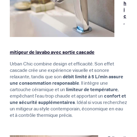
h
i
c
,
mitigeur de lavabo avec sortie cascade
Urban Chic combine design et efficacité. Son effet
cascade crée une expérience visuelle et sonore
relaxante, tandis que son
débit limité à 5 L/min assure
une consommation responsable
. Il intègre une
cartouche céramique et un
limiteur de température
,
empêchant l’eau trop chaude et apportant un
confort et
une sécurité supplémentaires
. Idéal si vous recherchez
un mitigeur au style contemporain, économique en eau
et à contrôle thermique précis.