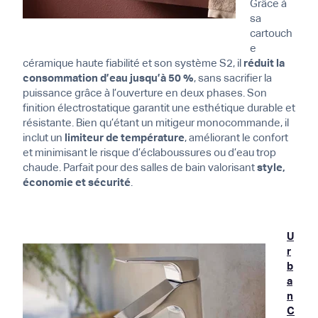
Grâce à
sa
cartouch
e
céramique haute fiabilité et son système S2, il
réduit la
consommation d’eau jusqu’à 50 %
, sans sacrifier la
puissance grâce à l’ouverture en deux phases. Son
finition électrostatique garantit une esthétique durable et
résistante. Bien qu’étant un mitigeur monocommande, il
inclut un
limiteur de température
, améliorant le confort
et minimisant le risque d’éclaboussures ou d’eau trop
chaude. Parfait pour des salles de bain valorisant
style,
économie et sécurité
.
U
r
b
a
n
C