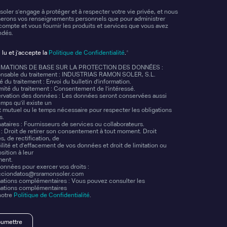
oler s'engage à protéger et à respecter votre vie privée, et nous
iserons vos renseignements personnels que pour administrer
compte et vous fournir les produits et services que vous avez
dés.
*
i lu et j'accepte la
Politique de Confidentialité
.
MATIONS DE BASE SUR LA PROTECTION DES DONNÉES :
nsable du traitement : INDUSTRIAS RAMON SOLER, S.L.
té du traitement : Envoi du bulletin d'information.
mité du traitement : Consentement de l'intéressé.
rvation des données : Les données seront conservées aussi
mps qu'il existe un
t mutuel ou le temps nécessaire pour respecter les obligations
s.
ataires : Fournisseurs de services ou collaborateurs.
 : Droit de retirer son consentement à tout moment. Droit
s, de rectification, de
ilité et d'effacement de vos données et droit de limitation ou
sition à leur
ment.
nnées pour exercer vos droits :
cciondatos@rsramonsoler.com
ations complémentaires : Vous pouvez consulter les
mations complémentaires
notre
Politique de Confidentialité
.