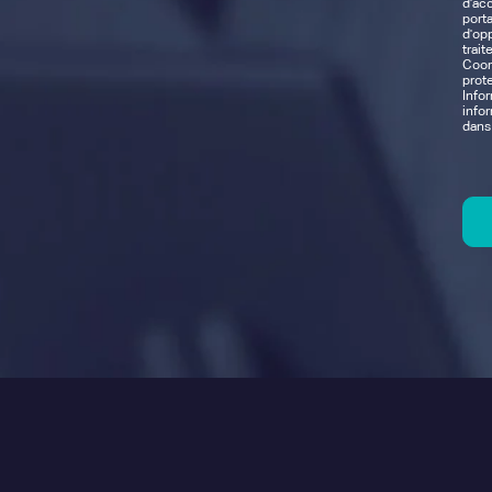
d'acc
porta
d'opp
trait
Coor
prot
Info
info
dans