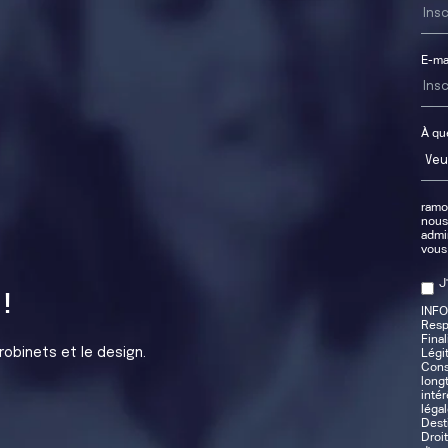
E-ma
À que
ramon
nous
admin
vous
J
!
INF
Resp
Final
robinets et le design.
Légi
Cons
long
inté
légal
Desti
Droi