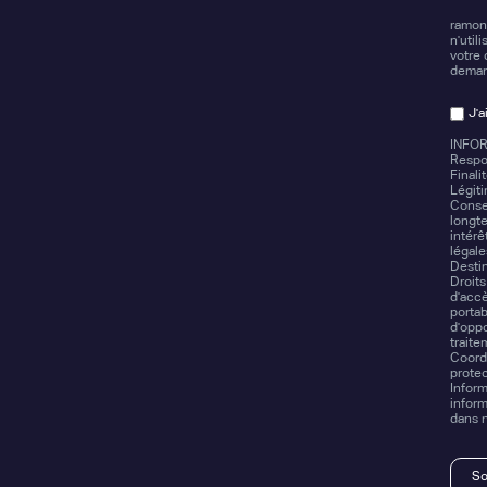
ramons
n'util
votre 
deman
J'a
INFOR
Respo
Finali
Légiti
Conse
longte
intérê
légale
Destin
Droits
d'accè
portab
d'oppo
traite
Coordo
prote
Inform
infor
dans 