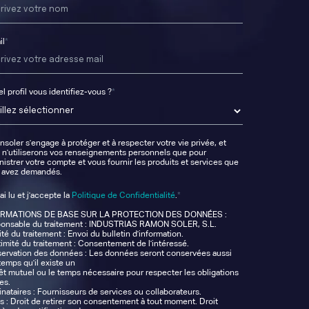
il
*
l profil vous identifiez-vous ?
*
soler s'engage à protéger et à respecter votre vie privée, et
 n'utiliserons vos renseignements personnels que pour
istrer votre compte et vous fournir les produits et services que
 avez demandés.
*
'ai lu et j'accepte la
Politique de Confidentialité
.
ORMATIONS DE BASE SUR LA PROTECTION DES DONNÉES :
onsable du traitement : INDUSTRIAS RAMON SOLER, S.L.
ité du traitement : Envoi du bulletin d'information.
timité du traitement : Consentement de l'intéressé.
ervation des données : Les données seront conservées aussi
temps qu'il existe un
rêt mutuel ou le temps nécessaire pour respecter les obligations
es.
nataires : Fournisseurs de services ou collaborateurs.
ts : Droit de retirer son consentement à tout moment. Droit