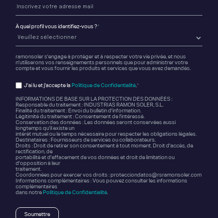
À quel profil vous identifiez-vous ?
*
ramonsoler s'engage à protéger et à respecter votre vie privée, et nous
n'utiliserons vos renseignements personnels que pour administrer votre
compte et vous fournir les produits et services que vous avez demandés.
J'ai lu et j'accepte la
Politique de Confidentialité
.
*
INFORMATIONS DE BASE SUR LA PROTECTION DES DONNÉES :
Responsable du traitement : INDUSTRIAS RAMON SOLER, S.L.
Finalité du traitement : Envoi du bulletin d'information.
Légitimité du traitement : Consentement de l'intéressé.
Conservation des données : Les données seront conservées aussi
longtemps qu'il existe un
intérêt mutuel ou le temps nécessaire pour respecter les obligations légales.
Destinataires : Fournisseurs de services ou collaborateurs.
Droits : Droit de retirer son consentement à tout moment. Droit d'accès, de
rectification, de
portabilité et d'effacement de vos données et droit de limitation ou
d'opposition à leur
traitement.
Coordonnées pour exercer vos droits : protecciondatos@rsramonsoler.com
Informations complémentaires : Vous pouvez consulter les informations
complémentaires
dans notre
Politique de Confidentialité
.