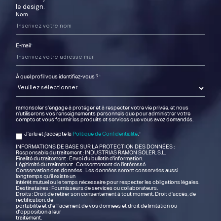
le design.
Nom
E-mail
*
À quel profil vous identifiez-vous ?
*
ramonsoler s'engage à protéger et à respecter votre vie privée, et nous
n'utiliserons vos renseignements personnels que pour administrer votre
compte et vous fournir les produits et services que vous avez demandés.
J'ai lu et j'accepte la
Politique de Confidentialité
.
*
INFORMATIONS DE BASE SUR LA PROTECTION DES DONNÉES :
Responsable du traitement : INDUSTRIAS RAMON SOLER, S.L.
Finalité du traitement : Envoi du bulletin d'information.
Légitimité du traitement : Consentement de l'intéressé.
Conservation des données : Les données seront conservées aussi
longtemps qu'il existe un
intérêt mutuel ou le temps nécessaire pour respecter les obligations légales.
Destinataires : Fournisseurs de services ou collaborateurs.
Droits : Droit de retirer son consentement à tout moment. Droit d'accès, de
rectification, de
portabilité et d'effacement de vos données et droit de limitation ou
d'opposition à leur
traitement.