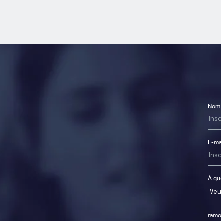
Nom
E-ma
À que
ramon