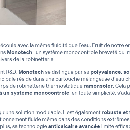
 s’écoule avec la même fluidité que l’eau. Fruit de notr
ons
Monotech
: un système monocontrole breveté qui 
vers de la robinetterie.
ent R&D,
Monotech
se distingue par sa
polyvalence, so
incipale réside dans une cartouche mélangeuse d’eau ch
orps de robinetterie thermostatique
ramonsoler
. Cela
 à un système monocontrole
, en toute simplicité, s’
s qu’une solution modulable. Il est également
robuste et 
nctionnement fluide même dans des conditions extrêmes
plus, sa
technologie
anticalcaire avancée
limite effic