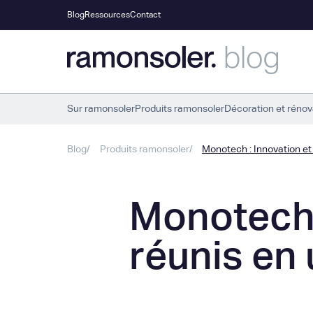
Blog
Ressources
Contact
Sur ramonsoler
Produits ramonsoler
Décoration et rénov
Blog
Produits ramonsoler
Monotech : Innovation et 
Monotech 
réunis en 