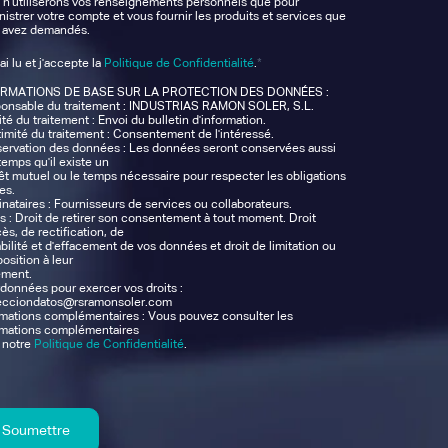
 n'utiliserons vos renseignements personnels que pour
istrer votre compte et vous fournir les produits et services que
 avez demandés.
*
'ai lu et j'accepte la
Politique de Confidentialité
.
ORMATIONS DE BASE SUR LA PROTECTION DES DONNÉES :
onsable du traitement : INDUSTRIAS RAMON SOLER, S.L.
ité du traitement : Envoi du bulletin d'information.
timité du traitement : Consentement de l'intéressé.
ervation des données : Les données seront conservées aussi
temps qu'il existe un
rêt mutuel ou le temps nécessaire pour respecter les obligations
es.
nataires : Fournisseurs de services ou collaborateurs.
ts : Droit de retirer son consentement à tout moment. Droit
ès, de rectification, de
bilité et d'effacement de vos données et droit de limitation ou
osition à leur
ement.
données pour exercer vos droits :
ecciondatos@rsramonsoler.com
rmations complémentaires : Vous pouvez consulter les
rmations complémentaires
 notre
Politique de Confidentialité
.