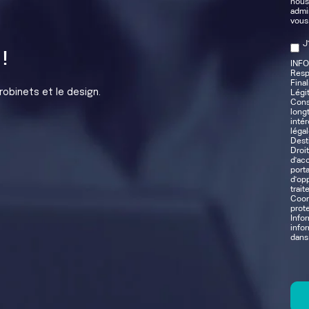
nous
admin
vous
J
!
INF
Resp
Final
robinets et le design.
Légi
Cons
long
inté
légal
Desti
Droi
d'acc
porta
d'opp
trait
Coor
prot
Info
info
dans